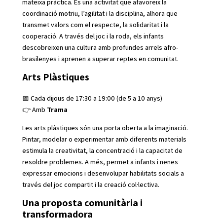
mateixa pràctica. És una activitat que afavoreix la
coordinació motriu, l’agilitat i la disciplina, alhora que
transmet valors com el respecte, la solidaritat i la
cooperació. A través del joc i la roda, els infants
descobreixen una cultura amb profundes arrels afro-
brasilenyes i aprenen a superar reptes en comunitat.
Arts Plàstiques
📅 Cada dijous de 17:30 a 19:00 (de 5 a 10 anys)
👉 Amb
Trama
Les arts plàstiques són una porta oberta a la imaginació.
Pintar, modelar o experimentar amb diferents materials
estimula la creativitat, la concentració i la capacitat de
resoldre problemes. A més, permet a infants i nenes
expressar emocions i desenvolupar habilitats socials a
través del joc compartit i la creació col·lectiva.
Una proposta comunitària i
transformadora