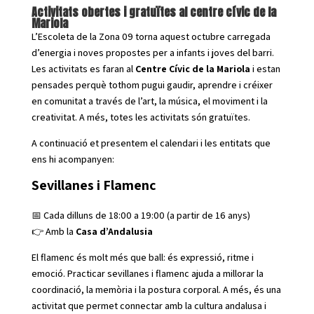
Activitats obertes i gratuïtes al centre cívic de la
Mariola
L’Escoleta de la Zona 09 torna aquest octubre carregada
d’energia i noves propostes per a infants i joves del barri.
Les activitats es faran al
Centre Cívic de la Mariola
i estan
pensades perquè tothom pugui gaudir, aprendre i créixer
en comunitat a través de l’art, la música, el moviment i la
creativitat. A més, totes les activitats són gratuïtes.
A continuació et presentem el calendari i les entitats que
ens hi acompanyen:
Sevillanes i Flamenc
📅 Cada dilluns de 18:00 a 19:00 (a partir de 16 anys)
👉 Amb la
Casa d’Andalusia
El flamenc és molt més que ball: és expressió, ritme i
emoció. Practicar sevillanes i flamenc ajuda a millorar la
coordinació, la memòria i la postura corporal. A més, és una
activitat que permet connectar amb la cultura andalusa i