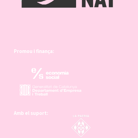
Promou i finança:
Amb el suport: