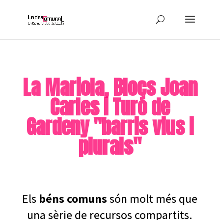
La Mariola, Blocs Joan
Carles i Turó de
Gardeny "barris vius i
plurals"
Els
béns comuns
són molt més que
una sèrie de recursos compartits.