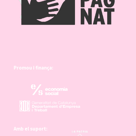
Promou i finança:
Amb el suport: