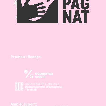
Promou i finança:
Amb el suport: