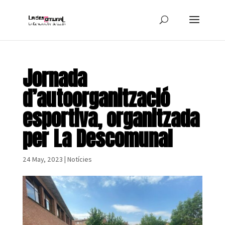
Jornada
d’autoorganització
esportiva, organitzada
per La Descomunal
24 May, 2023
|
Notícies