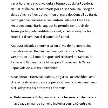
l'aire lliure, una iniciativa duta a terme des de la Regidoria
de Salut Pública i dinamitzada per La Descomunal, sorgida
dels veïns i veïnes del barri, en el marc del Consell de Barri,
per dignificar i millorar el seu entorn i afavorir l'accés a
recursos comunitaris, aquest ha permès contribuir de
forma participada, entitats i veïnat, en el disseny de les
rutes i la dinamització d'aquest bé comú.
Aquesta iniciativa s’emmarca en el Pla de Recuperació,
Transformació i Resiliència, finançat pels fons Next
Generation EU, i amb el suport del Ministeri de Sanitat, la
Federació Espanyola de Municipis i Províncies i la Xarxa
Espanyola de Ciutats Saludables.
S'han creat 3 rutes saludables, segures i accessibles, amb
diferents itineraris pensats per a caminar, córrer i anar amb
bici i adaptats als diferents col·lectius.
Ruta vermella: Està pensada per a fer exercici de manera
activa, caminant o corrent. Inclou la connexió entre el