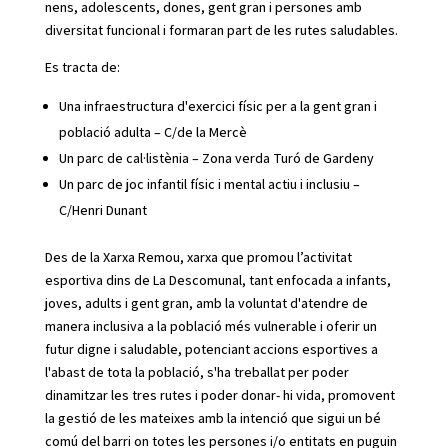
nens, adolescents, dones, gent gran i persones amb
diversitat funcional i formaran part de les rutes saludables.
Es tracta de:
Una infraestructura d'exercici físic per a la gent gran i
població adulta – C/de la Mercè
Un parc de cal·listènia – Zona verda Turó de Gardeny
Un parc de joc infantil físic i mental actiu i inclusiu –
C/Henri Dunant
Des de la Xarxa Remou, xarxa que promou l’activitat
esportiva dins de La Descomunal, tant enfocada a infants,
joves, adults i gent gran, amb la voluntat d'atendre de
manera inclusiva a la població més vulnerable i oferir un
futur digne i saludable, potenciant accions esportives a
l'abast de tota la població, s'ha treballat per poder
dinamitzar les tres rutes i poder donar- hi vida, promovent
la gestió de les mateixes amb la intenció que sigui un bé
comú del barri on totes les persones i/o entitats en puguin