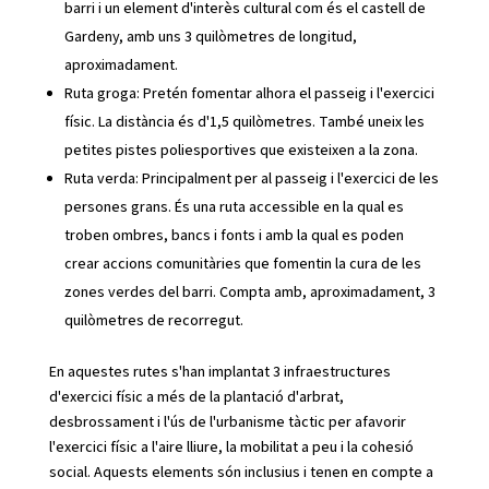
barri i un element d'interès cultural com és el castell de
Gardeny, amb uns 3 quilòmetres de longitud,
aproximadament.
Ruta groga: Pretén fomentar alhora el passeig i l'exercici
físic. La distància és d'1,5 quilòmetres. També uneix les
petites pistes poliesportives que existeixen a la zona.
Ruta verda: Principalment per al passeig i l'exercici de les
persones grans. És una ruta accessible en la qual es
troben ombres, bancs i fonts i amb la qual es poden
crear accions comunitàries que fomentin la cura de les
zones verdes del barri. Compta amb, aproximadament, 3
quilòmetres de recorregut.
En aquestes rutes s'han implantat 3 infraestructures
d'exercici físic a més de la plantació d'arbrat,
desbrossament i l'ús de l'urbanisme tàctic per afavorir
l'exercici físic a l'aire lliure, la mobilitat a peu i la cohesió
social. Aquests elements són inclusius i tenen en compte a