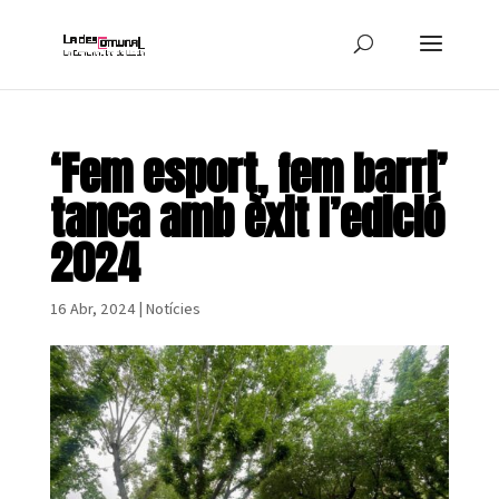
‘Fem esport, fem barri’
tanca amb èxit l’edició
2024
16 Abr, 2024
|
Notícies