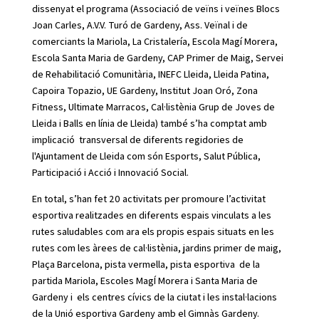
dissenyat el programa (Associació de veïns i veïnes Blocs
Joan Carles, A.V.V. Turó de Gardeny, Ass. Veïnal i de
comerciants la Mariola, La Cristalería, Escola Magí Morera,
Escola Santa Maria de Gardeny, CAP Primer de Maig, Servei
de Rehabilitació Comunitària, INEFC Lleida, Lleida Patina,
Capoira Topazio, UE Gardeny, Institut Joan Oró, Zona
Fitness, Ultimate Marracos, Cal·listènia Grup de Joves de
Lleida i Balls en línia de Lleida) també s’ha comptat amb
implicació transversal de diferents regidories de
l'Ajuntament de Lleida com són Esports, Salut Pública,
Participació i Acció i Innovació Social.
En total, s’han fet 20 activitats per promoure l’activitat
esportiva realitzades en diferents espais vinculats a les
rutes saludables com ara els propis espais situats en les
rutes com les àrees de cal·listènia, jardins primer de maig,
Plaça Barcelona, pista vermella, pista esportiva de la
partida Mariola, Escoles MagÍ Morera i Santa Maria de
Gardeny i els centres cívics de la ciutat i les instal·lacions
de la Unió esportiva Gardeny amb el Gimnàs Gardeny.