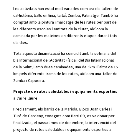
Les activitats han estat molt variades com ara els tallers de
cal·listènia, balls en línia, taitxí, Zumba, Patinatge. També ha
comptat amb la pintura i marcatge de les rutes per part de
les diferents escoles i entitats de la ciutat, així com la
caminada per les mateixes en diferents etapes durant tots
els dies.
Tota aquesta dinamització ha coincidit amb la setmana del
Dia Internacional de l'Activitat Física i del Dia Internacional
de la Salut, i amb dues caminades, una de 5km i l'altra de 15
km pels diferents trams de les rutes, així com una taller de
Zumba i Capoeira.
Projecte de rutes saludables i equipaments esportius
a l'aire lliure
Precisament, els barris de la Mariola, Blocs Joan Carles i
Turó de Gardeny, coneguts com Barri 09, es va donar per
finalitzada, el passat mes de desembre, la intervenció del
projecte de rutes saludables i equipaments esportius a