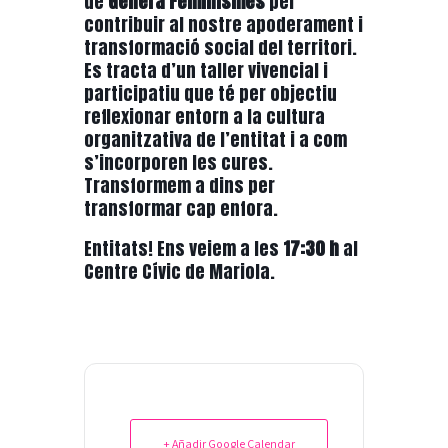
de
Genera Feminismes
per
contribuir al nostre apoderament i
transformació social del territori.
Es tracta d’un taller vivencial i
participatiu que té per objectiu
reflexionar entorn a la cultura
organitzativa de l’entitat i a com
s’incorporen les cures.
Transformem a dins per
transformar cap enfora.
Entitats! Ens veiem a les
17:30 h
al
Centre Cívic de Mariola.
+ Añadir Google Calendar