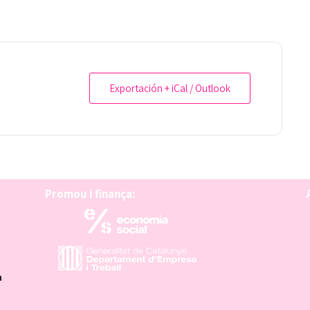
Exportación + iCal / Outlook
Promou i finança: